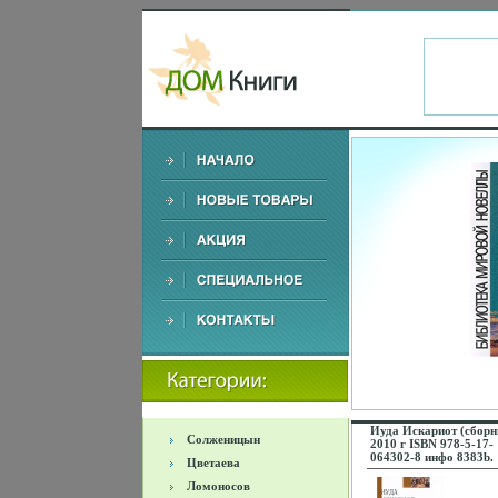
Иуда Искариот (сборн
Солженицын
2010 г ISBN 978-5-17-
064302-8 инфо 8383b.
Цветаева
Ломоносов