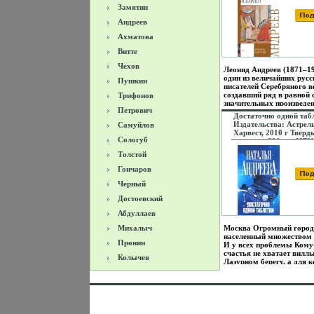
Замятин
Андреев
Ахматова
Витте
Чехов
Леонид Андреев (1871–19
один из величайших русс
Пушкин
писателей Серебряного в
создавший ряд в равной 
Трифонов
значительных произведе
Петрович
в реалистической, так и в
Достаточно одной таб
символической прозеВ эт
Издательства: Астрель
Самуйлов
сборник вошатшзфли рас
Харвест, 2010 г Тверд
созданные в разные пери
Сологуб
переплет, 320 стр ISBN
написанные в разной
17-063710-2, 978-5-27
стилистической и жанров
Толстой
26021-6, 978-985-16-7
манере.
Тираж: 5000 экз Форм
Гончаров
135x210 инфо 6202c.
Черный
Достоевский
Абдуллаев
Михалыч
Москва Огромный город
населенный множеством
Пронин
И у всех проблемы Кому
счастья не хватает вилл
Колычев
Лазурном берегу, а для к
и крохотная квартирка н
окраине – предел мечтан
что только атьяуне пойд
ради того, чтобы твое са
заветное желание
осуществилось! Синдром