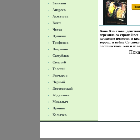
Замятин
Андреев
Ахматова
Витте
Чехов
Анна Ахматова, действи
пережила со страной все 
Пушкин
крушение империи, и кр
террор, и войну Со спок
Трифонов
достоинством, как и под
Петрович
«Анне Всея Руси», она в
Пока
и краткие периоды славы
Самуйлов
долгие датшлъесятилети
забвения Со времени вых
Сологуб
первого сборника «Вечер
прошло сто лет, но поэзи
Толстой
Ахматовой не превратил
Гончаров
памятник Серебряного ве
утратила первозданной
Черный
свежести Язык, на которо
стихах изъясняется женс
Достоевский
любовь, по-прежнему по
всемПредбгфофоставлен
Абдуллаев
Произведения Пользова
Михалыч
осуществляется ООО "Л
Предоставление Произве
Пронин
Пользователям осуществ
ООО "ЛитРес".
Колычев