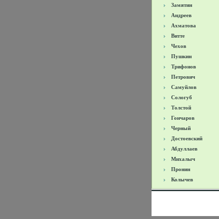
Замятин
Андреев
Ахматова
Витте
Чехов
Пушкин
Трифонов
Петрович
Самуйлов
Сологуб
Толстой
Гончаров
Черный
Достоевский
Абдуллаев
Михалыч
Пронин
Колычев