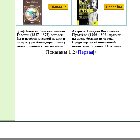
Граф Алексей Константинович
Актриса Клавдия Васильевна
Толстой (1817–1875) остался
Пугачёва (1906–1996) провела
бы в истории русской поэзии и
на сцене больше полувека
литературы благодаря одному
Среди героев её поминаний
только лирическому шедевру
режиссёры Брянцев, Охлопков,
«Средь шумного бала…» А
Горчаков, Михоэлс, актёры
Показаны 1-2<
Первая
|>
ведь им создано могучее
Юрьев, Черкасов, Чирков,
историческое полотнатштдо
Раневская, Райкин,
«Князь Серебряный»,
Миатэбаронов, писатели и
знаменитая драматургическая
драматурги Шварц, Хармс,
трилогия о русских царях,
Толстой, Ахматова, учёные
неувядаемая сатира «История
Ландау, Капица и другие
государства Российского…»,
Предоставление Произведения
злободневная и по сей день
Пользователям осуществляется
Бесценен его вклад в сочинения
ООО "Аудиокнига".
небезызвестного Козьмы
Пруткова Благородный талант
АКТолстого, его
творчествбгфхбо до сих пор
остаются живым литературным
явлениемПредоставление
Произведения Пользователям
осуществляется ООО "ЛитРес"
Предоставление Произведения
Пользователям осуществляется
ООО "ЛитРес".