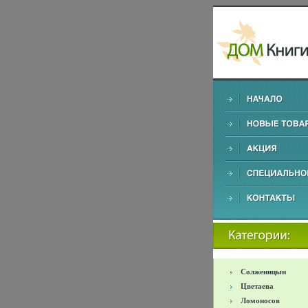
Солженицын
Цветаева
Ломоносов