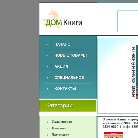
О пользе банных проц
Солженицын
закаливания 2004 г IS
9524-0800-1 инфо 380
Цветаева
Ломоносов