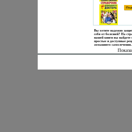
Произведения Пользова
осуществляется ООО "Л
Предоставление Произве
Пользователям осуществ
ООО "ЛитРес".
Вы хотите надежно защи
себя от болезней? На ст
нашей книги вы найдете
простые и доступные ре
домашнего самолечения,
которые помогут и ребен
Показа
взрослому, и пожилому
человекуЭтот
уникалатэыщьный справ
содержит массу конкрет
советов и практических
рекомендаций по уходу з
своим здоровьем, предла
максимально доступные
профилактики и лечения
наиболее распространен
желудочно-кишечных,
сердечно-сосудистых бол
головных и мышечных
болейбгщбе, мужских и 
проблем и многого друго
Удобная структура книги
позволяет максимально 
найти наиболее эффекти
метод излечения того или
недугаПростые и доступ
приемы дыхательной
гимнастики, самомассаж
ароматерапии, глинолече