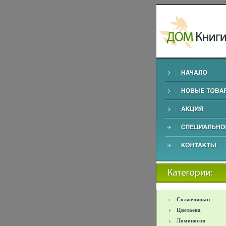
Солженицын
Цветаева
Ломоносов