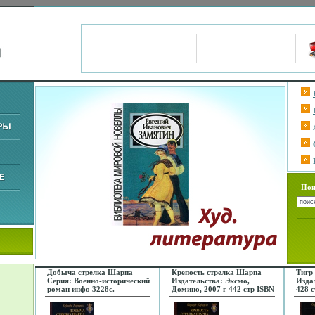
Пои
Добыча стрелка Шарпа
Крепость стрелка Шарпа
Тигр
Серия: Военно-исторический
Издательства: Эксмо,
Изда
роман инфо 3228c.
Домино, 2007 г 442 стр ISBN
428 с
978-5-699-23796-8 инфо
2322
3229c.