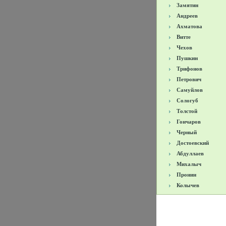
Замятин
Андреев
Ахматова
Витте
Чехов
Пушкин
Трифонов
Петрович
Самуйлов
Сологуб
Толстой
Гончаров
Черный
Достоевский
Абдуллаев
Михалыч
Пронин
Колычев