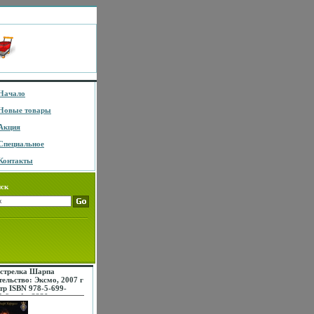
Начало
Новые товары
Акция
Специальное
Контакты
ск
 стрелка Шарпа
тельство: Эксмо, 2007 г
тр ISBN 978-5-699-
4-6 инфо 3230c.