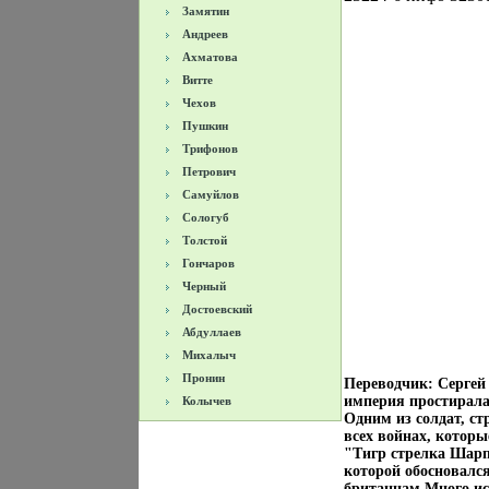
Замятин
Андреев
Ахматова
Витте
Чехов
Пушкин
Трифонов
Петрович
Самуйлов
Сологуб
Толстой
Гончаров
Черный
Достоевский
Абдуллаев
Михалыч
Пронин
Переводчик: Сергей
империя простирала
Колычев
Одним из солдат, с
всех войнах, которы
"Тигр стрелка Шарпа
которой обосновалс
британцам Много ис