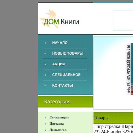
Товары
Солженицын
Цветаева
Тигр стрелка Шарпа
Ломоносов
23224-6 инфо 3230c