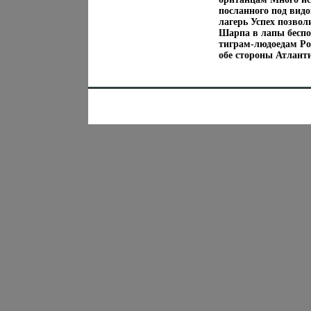
посланного под видо
лагерь Успех позвол
Шарпа в лапы беспощ
тиграм-людоедам Ро
обе стороны Атлант