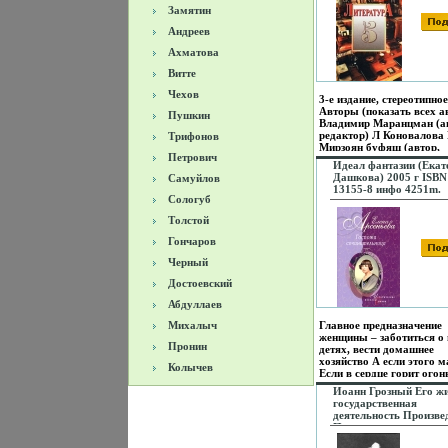
Замятин
ISBN 5-17-010724-2, 5
03041-5 Тираж: 10000 
Андреев
Формат: 60x90/16 (~1
мм) инфо 1600l.
Ахматова
Витте
Чехов
3-е издание, стереотипное
Авторы (показать всех а
Пушкин
Владимир Маранцман (а
редактор) Л Коновалова
Трифонов
Мирзоян буфящ (автор,
Петрович
редактор).
Идеал фантазии (Екат
Дашкова) 2005 г ISBN
Самуйлов
13155-8 инфо 4251m.
Сологуб
Толстой
Гончаров
Черный
Достоевский
Абдуллаев
Михалыч
Главное предназначение
женщины – заботиться о
Пронин
детях, вести домашнее
хозяйство А если этого 
Колычев
Если в сердце горит огон
творчества, если любовн
Иоанн Грозный Его жи
чувство выражается в ви
государственная
поэтических строк? Для
деятельность Произве
такатшццих дам один пу
Пользователям
заняться литературой Но
осуществляется ООО
этом пути встречается с