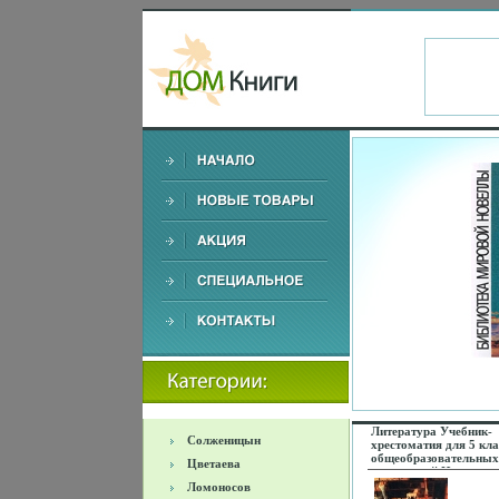
Литература Учебник-
Солженицын
хрестоматия для 5 кла
общеобразовательных
Цветаева
учреждений Издательс
АСТ, Астрель, СпецЛи
Ломоносов
Твердый переплет, 600