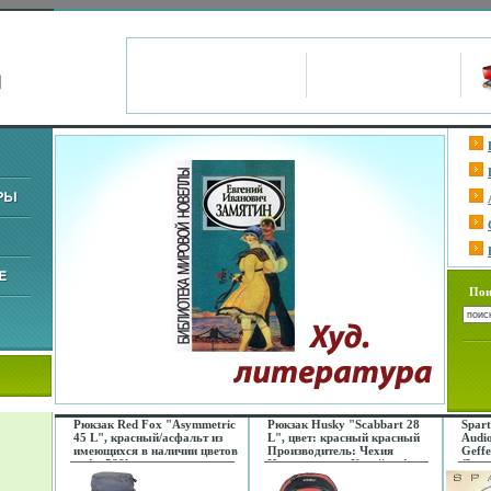
Пои
Рюкзак Red Fox "Asymmetric
Рюкзак Husky "Scabbart 28
Spart
45 L", красный/асфальт из
L", цвет: красный красный
Audi
имеющихся в наличии цветов
Производитель: Чехия
Geffe
инфо 588l.
Изготовитель: Китай инфо
Лице
589l.
Хара
аудио