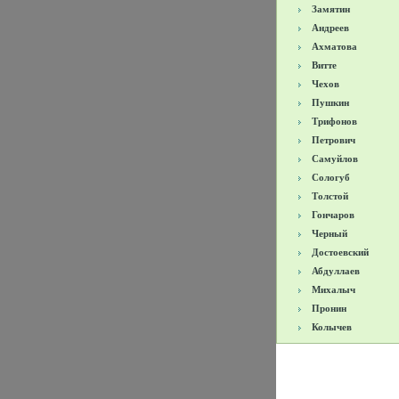
Замятин
Андреев
Ахматова
Витте
Чехов
Пушкин
Трифонов
Петрович
Самуйлов
Сологуб
Толстой
Гончаров
Черный
Достоевский
Абдуллаев
Михалыч
Пронин
Колычев