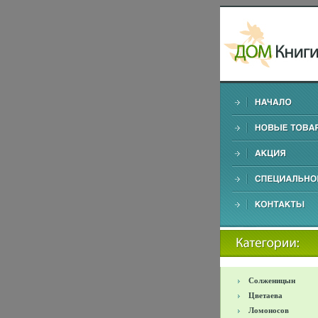
Солженицын
Цветаева
Ломоносов