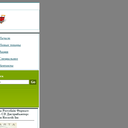
Начало
Новые товары
Акция
Специальное
Контакты
ск
a Porcelain Формат:
o CD Дистрибьютор:
n Records Inc
нзионные товары
ктеристики
носителей 2006 г