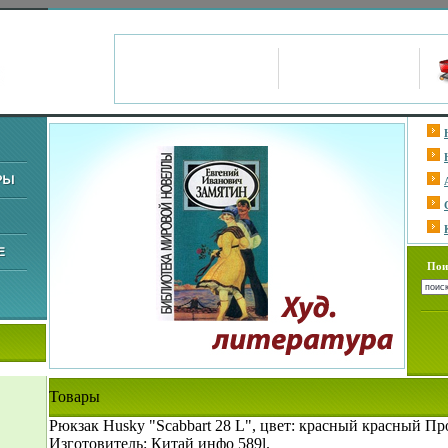
Пои
Товары
Рюкзак Husky "Scabbart 28 L", цвет: красный красный Пр
Изготовитель: Китай инфо 589l.