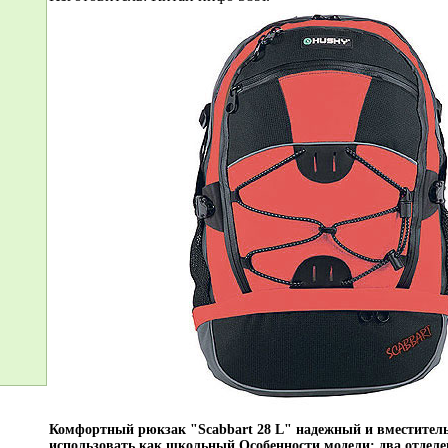
Комфортный рюкзак "Scabbart 28 L" надежный и вместител
использовать как школьный Особенности модели: два отделе