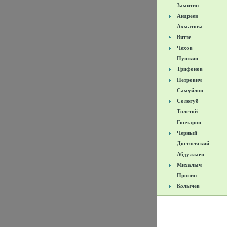
Замятин
Андреев
Ахматова
Витте
Чехов
Пушкин
Трифонов
Петрович
Самуйлов
Сологуб
Толстой
Гончаров
Черный
Достоевский
Абдуллаев
Михалыч
Пронин
Колычев