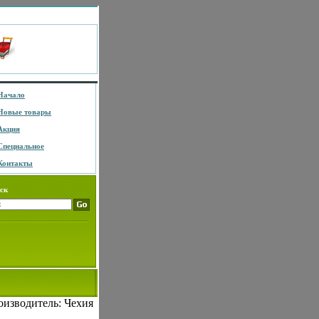
Начало
Новые товары
Акция
Специальное
Контакты
ск
оизводитель: Чехия