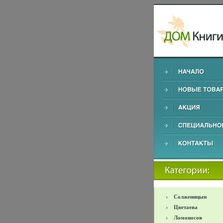
Солженицын
Цветаева
Ломоносов