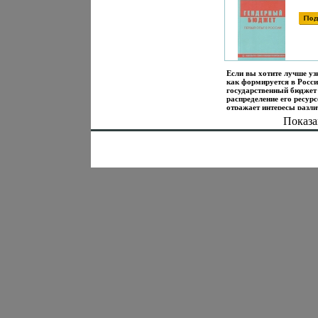
Формат: 84x108/32
(~130х205 мм) инфо 8
Если вы хотите лучше уз
как формируется в Росс
государственный бюджет 
распределение его ресур
отражает интересы разл
групп населения, женщин
Показа
мужчин прежде всего, то
рекомендуем прочесть а
книгу Тем более, что впе
нашей литературе в ней
финансово-бюджетные
проблемы рассматривают
позиции обеспечения пол
равных прав и возможнос
которой официально
присоединилась Российс
Федерация Автор Людми
Ржаницына.