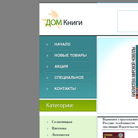
Взаимное страхование
Солженицын
России: особенности
эволюции Издательств
Цветаева
Финансы и статистика
г Мягкая обложка, 17
Ломоносов
ISBN 978-5-279-03459