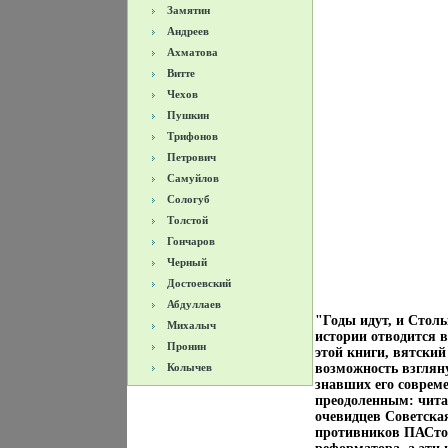
Замятин
Андреев
Ахматова
Витте
Чехов
Пушкин
Трифонов
Петрович
Самуйлов
Сологуб
Толстой
Гончаров
Черный
Достоевский
Абдуллаев
"Годы идут, и Стол
Михалыч
истории отводится 
Пронин
этой книги, вятски
Колычев
возможность взглян
знавших его совреме
преодоленным: чита
очевидцев Советска
противников ПАСтол