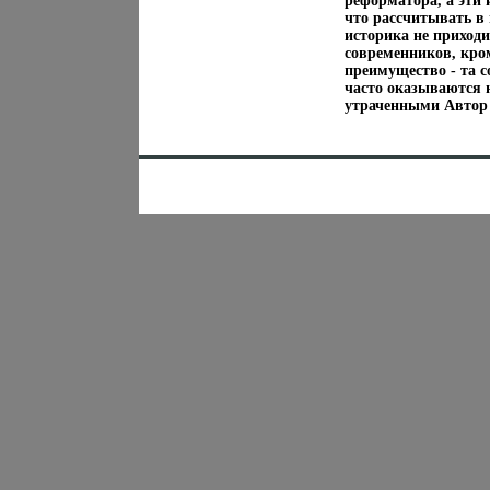
реформатора, а эти 
что рассчитывать в
историка не приходи
современников, кром
преимущество - та с
часто оказываются 
утраченными Автор