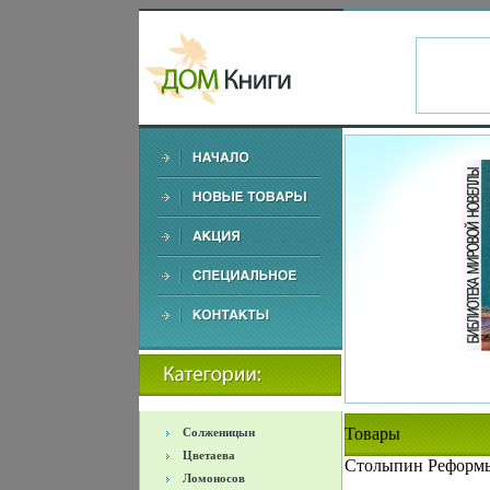
Товары
Солженицын
Цветаева
Столыпин Реформы 
Ломоносов