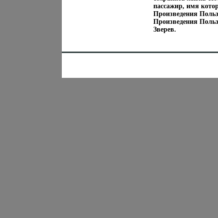
пассажир, имя кото
Произведения Поль
Произведения Поль
Зверев.