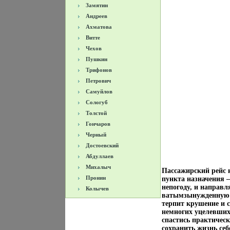
Замятин
Андреев
Ахматова
Витте
Чехов
Пушкин
Трифонов
Петрович
Самуйлов
Сологуб
Толстой
Гончаров
Черный
Достоевский
Абдуллаев
Михалыч
Пассажирский рейс н
Пронин
пункта назначения –
непогоду, и направ
Колычев
ватымзынужденную п
терпит крушение и 
немногих уцелевших
спастись практическ
сохранить жизнь себ