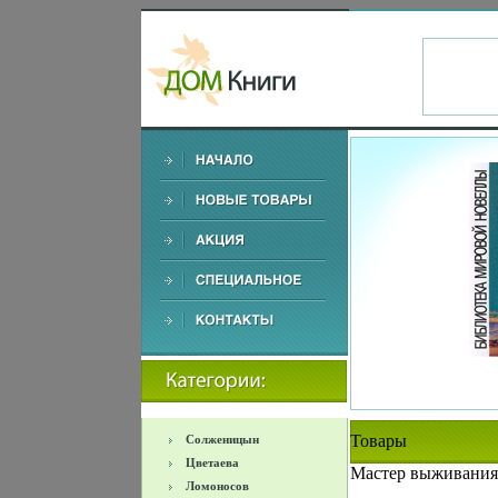
Товары
Солженицын
Цветаева
Мастер выживания 
Ломоносов