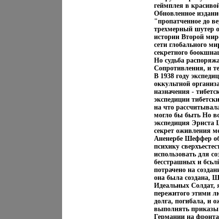
геймплея в красиво
Обновленное издани
"пропатченное до ве
трехмерный шутер о
истории Второй мир
сети глобального ми
секретного боокшна
Но судьба распоряжа
Сопротивления, и те
В 1938 году экспед
оккультной организ
назначения - тибет
экспедиции тибетск
на что рассчитывала
могло бы быть Но в
экспедиция Эрнста 
секрет оживления ме
Аненербе Шеффер об
психику сверхъесте
использовать для с
бесстрашных и бсьл
потрачено на создан
она была создана, 
Идеальных Солдат, 
пережитого этими лю
долга, погибала, и
выполнять приказы Н
Германии на фронта