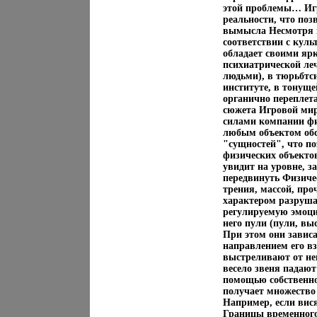
этой проблемы… Игр
реальности, что по
вымысла Несмотря н
соответствии с кул
обладает своими яр
психиатрической ле
людьми), в тюрьбтси
институте, в тонуще
органично переплет
сюжета Игровой мир
силами компании фи
любым объектом обс
"сущностей", что п
физических объектов
увидит на уровне, з
передвинуть Физиче
трения, массой, пр
характером разруш
регулируемую эмоци
него пули (пули, в
При этом они зависа
направлением его в
выстреливают от нег
весело звеня падают
помощью собственно
получает множество
Например, если вис
Границы временног