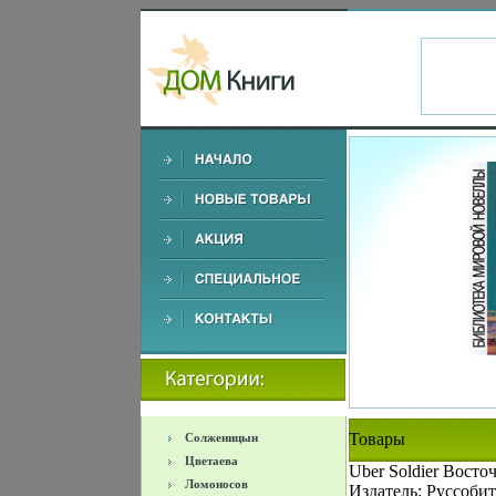
Товары
Солженицын
Цветаева
Uber Soldier Вос
Ломоносов
Издатель: Руссоби