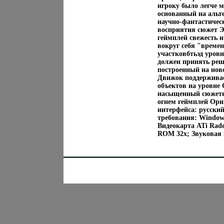
игроку было легче 
основанный на альт
научно-фантастичес
восприятия сюжет Э
геймплей свежесть и
вокруг себя "време
участковбтьэд уровн
должен принять реш
построенный на нов
Движок поддерживае
объектов на уровне
насыщенный сюжетн
огнем геймплей Ор
интерфейса: русский
требования: Windows
Видеокарта ATi Rade
ROM 32x; Звуковая