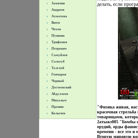
Замятин
делать, если прогр
Андреев
Ахматова
Витте
Чехов
Пушкин
Трифонов
Петрович
Самуйлов
Сологуб
Толстой
Гончаров
Черный
Достоевский
Абдуллаев
Михалыч
Пронин
"Физика живая, наст
красочная стрельба
Колычев
товарищами, которы
2атыжз005 "Бомбы с
орудий, орды фашис
времени - все это 
Вторую мировую вой