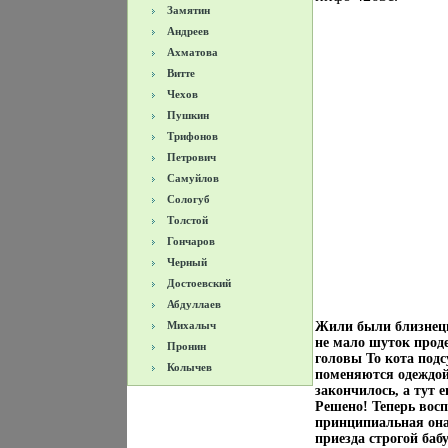
Замятин
Андреев
Ахматова
Витте
Чехов
Пушкин
Трифонов
Петрович
Самуйлов
Сологуб
Толстой
Гончаров
Черный
Достоевский
Абдуллаев
Михалыч
Жили были близнецы
не мало шуток прод
Пронин
головы То кота подс
Колычев
поменяются одеждой
закончилось, а тут
Решено! Теперь восп
принципиальная она
приезда строгой баб