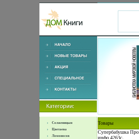
Товары
Солженицын
Цветаева
Супербабушка Про
Ломоносов
инфо 4263c.