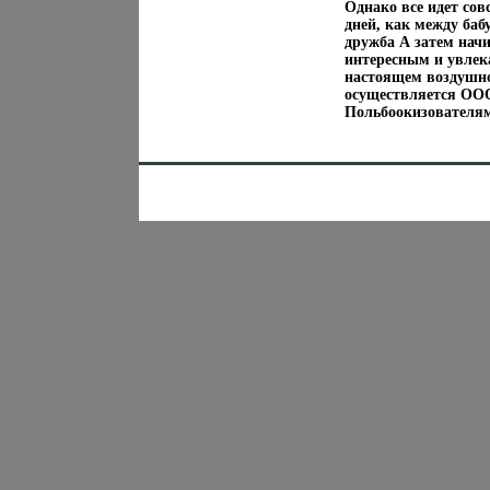
Однако все идет сов
дней, как между ба
дружба А затем нач
интересным и увлек
настоящем воздушн
осуществляется ОО
Польбоокизователя