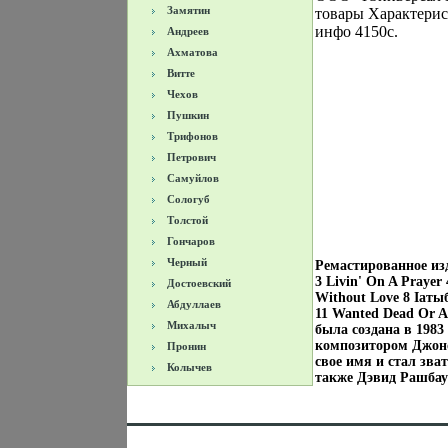
Замятин
товары Характерис
инфо 4150c.
Андреев
Ахматова
Витте
Чехов
Пушкин
Трифонов
Петрович
Самуйлов
Сологуб
Толстой
Гончаров
Черный
Ремастированное изд
3 Livin' On A Prayer 
Достоевский
Without Love 8 Iатыб
Абдуллаев
11 Wanted Dead Or A
Михалыч
была создана в 198
композитором Джон
Пронин
свое имя и стал зв
Колычев
также Дэвид Рашбау