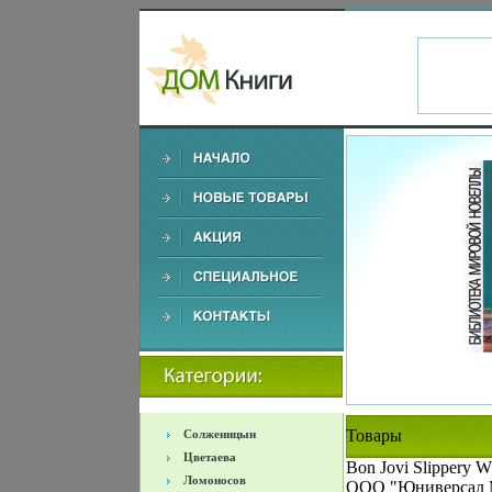
Товары
Солженицын
Цветаева
Bon Jovi Slippery
Ломоносов
ООО "Юниверсал Мь