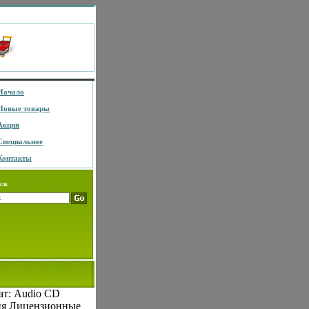
Начало
Новые товары
Акция
Специальное
Контакты
ск
мат: Audio CD
ия Лицензионные