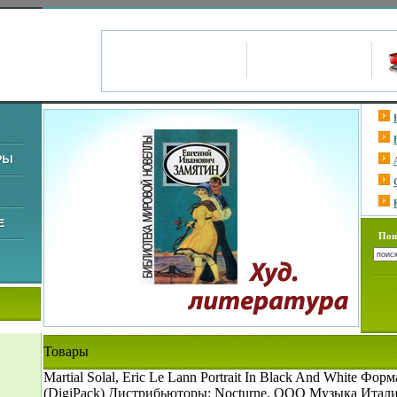
Пои
Товары
Martial Solal, Eric Le Lann Portrait In Black And White Фор
(DigiPack) Дистрибьюторы: Nocturne, ООО Музыка Итал