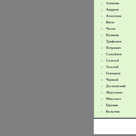
Замятин
Андреев
Ахматова
Витте
Чехов
Пушкин
Трифонов
Петрович
Самуйлов
Сологуб
Толстой
Гончаров
Черный
Достоевский
Абдуллаев
Михалыч
Пронин
Колычев