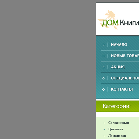
Солженицын
Цветаева
Ломоносов