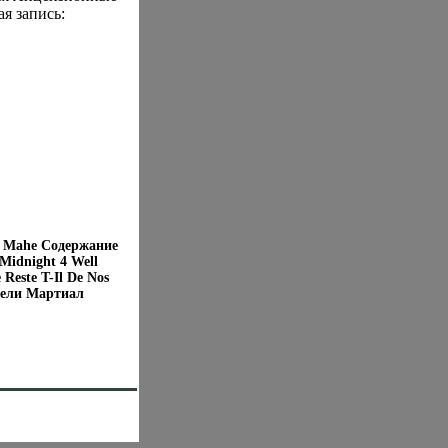
я запись:
ent Mahe Содержание
Midnight 4 Well
Reste T-Il De Nos
ители Мартиал