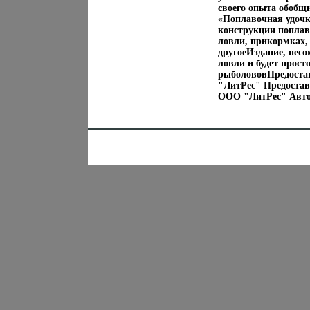
своего опыта обобщи
«Поплавочная удочк
конструкции поплав
ловли, прикормках,
другоеИздание, нес
ловли и будет прос
рыболововПредоста
"ЛитРес" Предостав
ООО "ЛитРес" Авто