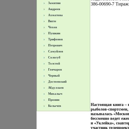
Замятин
386-00690-7 Тираж:
Андреев
Ахматова
Витте
Чехов
Пушкин
Трифонов
Петрович
Самуйлов
Сологуб
Толстой
Гончаров
Черный
Достоевский
Абдуллаев
Михалыч
Пронин
Настоящая книга – 
Колычев
рыболов-спортсмен, 
называлась «Московс
бессменно ведет еж
и «Уклейка», соавт
участник телепроект