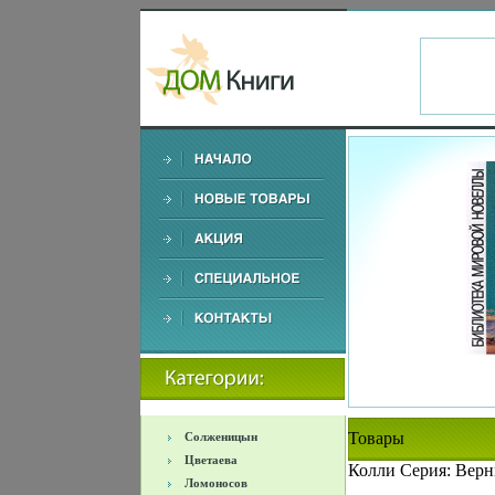
Товары
Солженицын
Цветаева
Колли Серия: Верн
Ломоносов