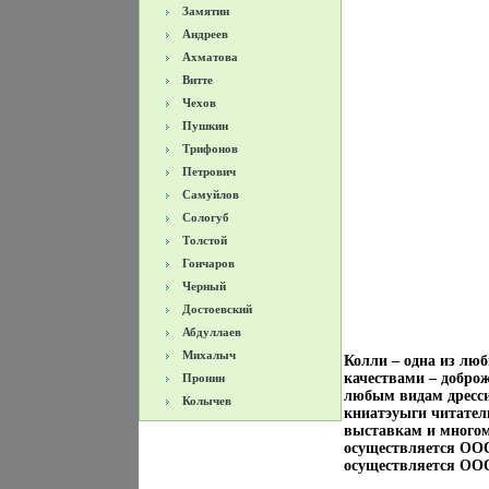
Замятин
Андреев
Ахматова
Витте
Чехов
Пушкин
Трифонов
Петрович
Самуйлов
Сологуб
Толстой
Гончаров
Черный
Достоевский
Абдуллаев
Михалыч
Колли – одна из лю
качествами – добро
Пронин
любым видам дресси
Колычев
книатэуыги читатель
выставкам и многом
осуществляется ОО
осуществляется ОО