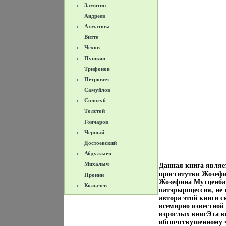
Замятин
Андреев
Ахматова
Витте
Чехов
Пушкин
Трифонов
Петрович
Самуйлов
Сологуб
Толстой
Гончаров
Черный
Достоевский
Абдуллаев
Михалыч
Данная книга являе
проститутки Жозефи
Пронин
Жозефина Мутценбах
Колычев
патэрыроцессия, не
автора этой книги с
всемирно известной 
взрослых книгЭта кн
ибгшчгскушенному ч