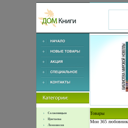
Товары
Солженицын
Цветаева
Мои 365 любовнико
Ломоносов