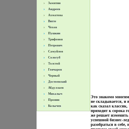
Замятин
Андреев
Ахматова
Витте
Чехов
Пушкин
Трифонов
Петрович
Самуйлов
Сологуб
Толстой
Гончаров
Черный
Достоевский
Абдуллаев
Михалыч
Это знакомо многим
Пронин
не складывается, и 
Колычев
как сказал классик,
приходит к сорока г
же решает изменить
успешной бизнес-ле
разобраться в себе,