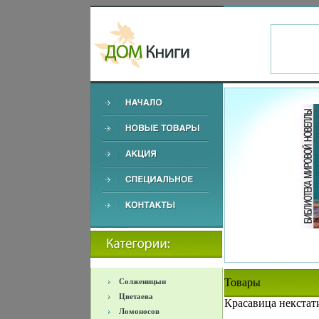
Товары
Солженицын
Цветаева
Красавица некстат
Ломоносов