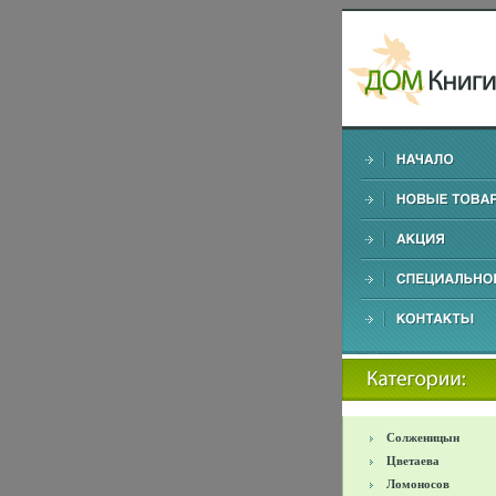
Солженицын
Цветаева
Ломоносов