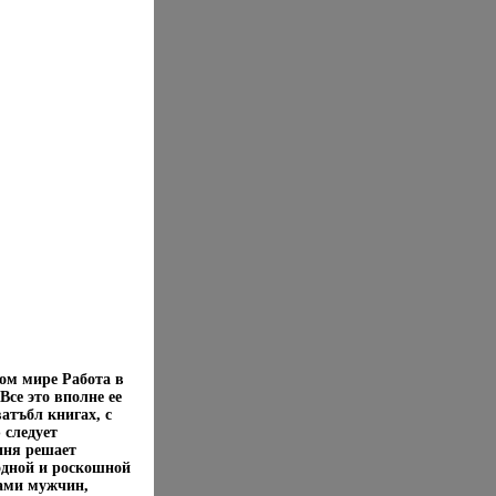
ом мире Работа в
се это вполне ее
атъбл книгах, с
 следует
оиня решает
одной и роскошной
бами мужчин,