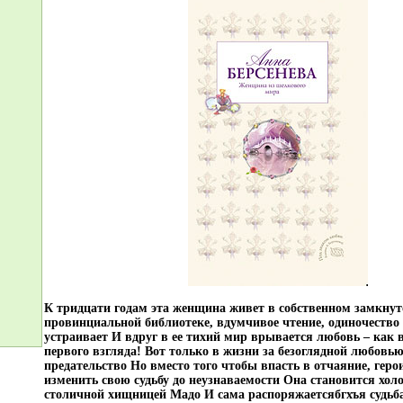
К тридцати годам эта женщина живет в собственном замкнут
провинциальной библиотеке, вдумчивое чтение, одиночество В
устраивает И вдруг в ее тихий мир врывается любовь – как в
первого взгляда! Вот только в жизни за безоглядной любовью
предательство Но вместо того чтобы впасть в отчаяние, гер
изменить свою судьбу до неузнаваемости Она становится хол
столичной хищницей Мадо И сама распоряжаетсябгхъя судь