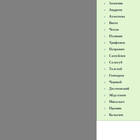
Замятин
Андреев
Ахматова
Витте
Чехов
Пушкин
Трифонов
Петрович
Самуйлов
Сологуб
Толстой
Гончаров
Черный
Достоевский
Абдуллаев
Михалыч
Пронин
Колычев