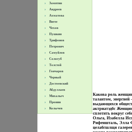
Замятин
Андреев
Ахматова
Витте
Чехов
Пушкин
Трифонов
Петрович
Самуйлов
Сологуб
Толстой
Гончаров
Черный
Достоевский
Абдуллаев
Какова роль женщин
Михалыч
талантом, энергией
Пронин
выдающихся обществ
Колычев
актриатэдбс Женщине
сплотить вокруг се
Ольга, Изабелла Ис
Рифеншталь, Элла Ф
целабгшлщя галере