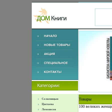
Товары
Солженицын
Цветаева
100 великих женщи
Ломоносов