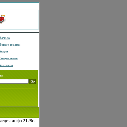
Начало
Новые товары
Акция
Специальное
Контакты
ск
медия инфо 2128c.