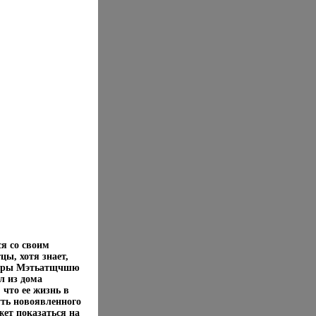
ся со своим
ы, хотя знает,
 ссоры Мэтьатщчшю
л из дома
 что ее жизнь в
уть новоявленного
жет показаться на