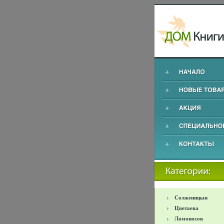
Солженицын
Цветаева
Ломоносов