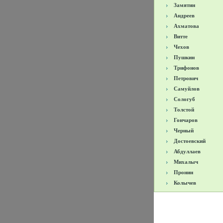
Замятин
Андреев
Ахматова
Витте
Чехов
Пушкин
Трифонов
Петрович
Самуйлов
Сологуб
Толстой
Гончаров
Черный
Достоевский
Абдуллаев
Михалыч
Пронин
Колычев