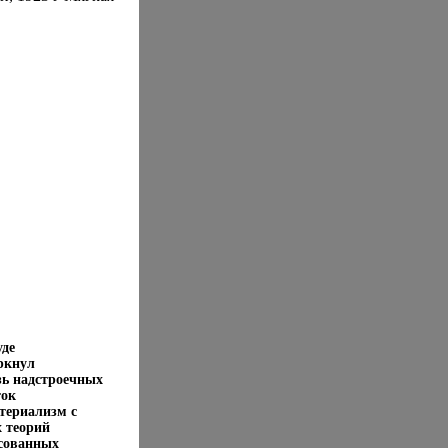
уде
ркнул
зь надстроечных
ток
териализм с
х теорий
есованных