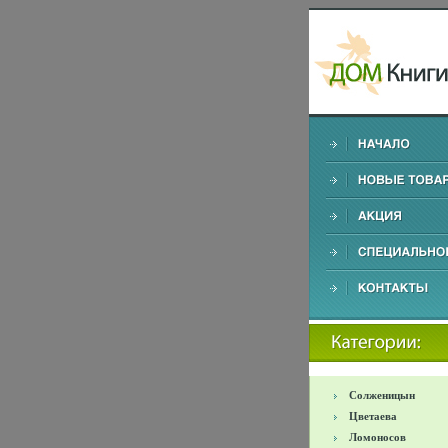
Солженицын
Цветаева
Ломоносов