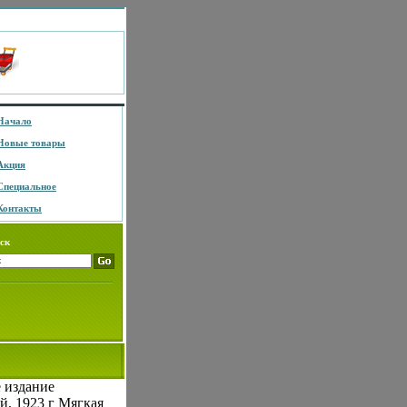
Начало
Новые товары
Акция
Специальное
Контакты
ск
 издание
й, 1923 г Мягкая