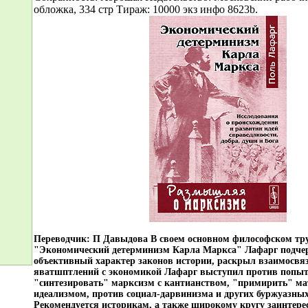
обложка, 334 стр Тираж: 10000 экз инфо 8623b.
Переводчик: П Давыдова В своем основном философском тр
"Экономический детерминизм Карла Маркса" Лафарг подче
объективный характер законов истории, раскрыл взаимосвя
яватшптлений с экономикой Лафарг выступил против попы
"синтезировать" марксизм с кантианством, "примирить" ма
идеализмом, против социал-дарвинизма и других буржуазны
Рекомендуется историкам, а также широкому кругу заинтер