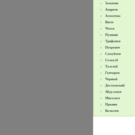
Замятин
Андреев
Ахматова
Витте
Чехов
Пушкин
Трифонов
Петрович
Самуйлов
Сологуб
Толстой
Гончаров
Черный
Достоевский
Абдуллаев
Михалыч
Пронин
Колычев