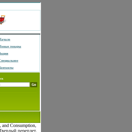
Начало
Новые товары
Акция
Специальное
Контакты
ск
es, and Consumption,
г Твердый переплет,