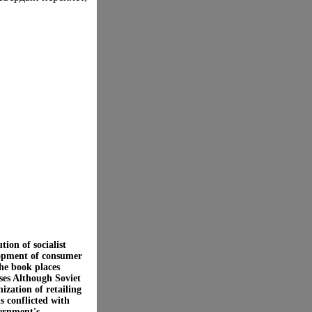
tion of socialist
elopment of consumer
he book places
ses Although Soviet
ization of retailing
s conflicted with
ernment's