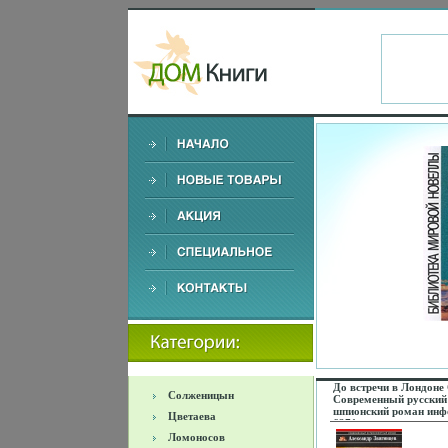
До встречи в Лондоне
Солженицын
Современный русский
шпионский роман инф
Цветаева
6271c.
Ломоносов